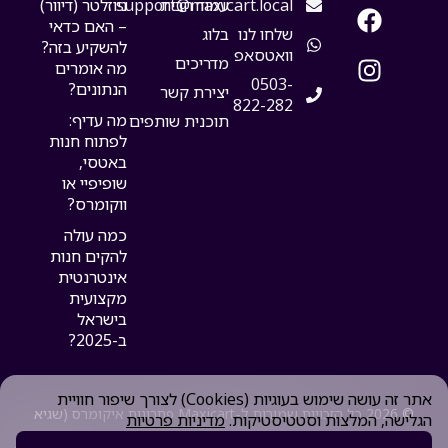
עמוד הבית
support@maxicart.local
ניוזלטר (דיוור)
– האם כדאי
שלחו לנו
בלוג
להשקיע בזה?
וואטסאפ
מדריכים
מה אומרים
0503-
הנתונים?
יצירת קשר
822-282
מה עדיף:
תוכנית שותפים
לפתוח חנות
באטסי,
שופיפיי או
ווקומרס?
כמה עולה
להקים חנות
אינטרנטית
מקצועית
בישראל
ב-2025?
אתר זה עושה שימוש בעוגיות (Cookies) לצורך שיפור חוויית
© 2026 כל הזכויות שמורות ל-Maxicart פתרונות איקומרס (שגיא
הגלישה, המלצות וסטטיסטיקות.
מדיניות פרטיות
גליקסמן ע.מ 204530000)